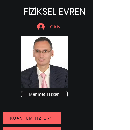
FİZİKSEL EVREN
Giriş
Mehmet Taşkan
KUANTUM FİZİĞİ-1